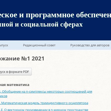
ское и программное обеспечен
ной и социальной сферах
ыпуск
Редакционный совет
Руководство для авторов
ржание №1 2021
уск в формате PDF
ная математика
Д. Обобщение на n-симплексы некоторых соотношений для
иков
. Математическая модель трииндуктивного осциллятора
.Е. О векторном произведении в n-мерном пространстве