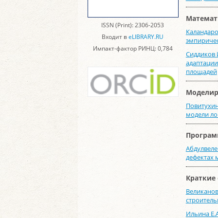
Математ
ISSN (Print): 2306-2053
Каландаров
Входит в
eLIBRARY.RU
эмпиричес
Импакт-фактор РИНЦ: 0,784
Сиддиков И
адаптации
площадей
Моделир
Повитухин 
модели ло
Програм
Абдулвеле
дефектах 
Краткие
Великанов
строитель
Ильина Е.