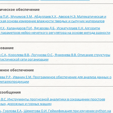
ическое обеспечение
 П.И., Мукимов З.М., Абдуллаев Х.Х., Авезов Н.Э. Математическая и
кая основа измерение влажности твердых и сыпучих материалов
.Х., Каландаров П.И., Ядгарова Д.Б., Исматуллаев Х.Н. Алгоритм
 параметров нейро-нечеткого регулятора на основе метода разности
ование
С.А., Королева В.В., Логунова О.С., Ячменева В.В. Описание структуры
гистической сети организации
мное обеспечение
ева Р.Р., Иванин Е.М. Программное обеспечение для анализа данных о
металлопродукции
 сообщения
 В.С. Инструменты прогнозной аналитики в сокращении простоев
ных, дорожных и горных машин
А., Горлова Е.А., Шеметова О.И. Геймификация при изучении python на