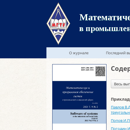
Математиче
в промышлен
О журнале
Последний в
Соде
Весь вып
Приклад
Павлов В.
треугольн
Попов И.П
Погодин И