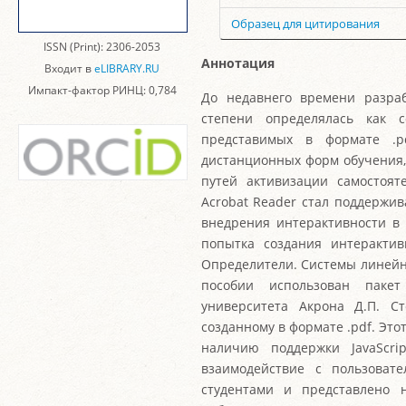
Образец для цитирования
ISSN (Print): 2306-2053
Аннотация
Входит в
eLIBRARY.RU
Импакт-фактор РИНЦ: 0,784
До недавнего времени разра
степени определялась как с
представимых в формате .p
дистанционных форм обучения,
путей активизации самостоят
Acrobat Reader стал поддержив
внедрения интерактивности в 
попытка создания интерактив
Определители. Системы линейн
пособии использован пакет
университета Акрона Д.П. С
созданному в формате .pdf. Это
наличию поддержки JavaScri
взаимодействие с пользоват
студентами и представлено 