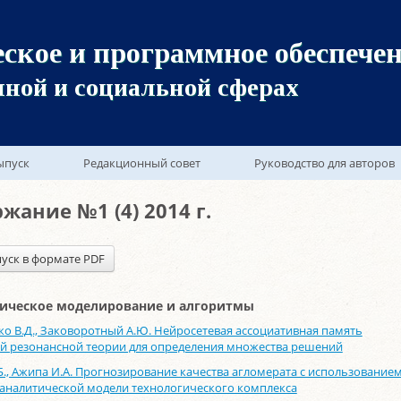
ское и программное обеспечен
ной и социальной сферах
ыпуск
Редакционный совет
Руководство для авторов
жание №1 (4) 2014 г.
уск в формате PDF
ическое моделирование и алгоритмы
о В.Д., Заковоротный А.Ю. Нейросетевая ассоциативная память
й резонансной теории для определения множества решений
Б., Ажипа И.А. Прогнозирование качества агломерата с использование
аналитической модели технологического комплекса