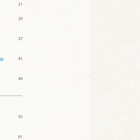
21
29
37
ва
41
49
55
61