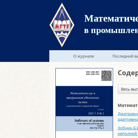
Математиче
в промышлен
О журнале
Последний в
Содер
Весь вып
Математ
Дмитриенк
адаптивно
Зобнин Б.
неполной 