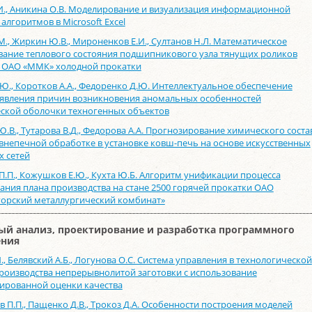
И., Аникина О.В. Моделирование и визуализация информационной
алгоритмов в Microsoft Excel
М., Жиркин Ю.В., Мироненков Е.И., Султанов Н.Л. Математическое
ание теплового состояния подшипникового узла тянущих роликов
0 ОАО «ММК» холодной прокатки
.Ю., Коротков А.А., Федоренко Д.Ю. Интеллектуальное обеспечение
явления причин возникновения аномальных особенностей
ской оболочки техногенных объектов
Ю.В., Тутарова В.Д., Федорова А.А. Прогнозирование химического соста
 внепечной обработке в установке ковш-печь на основе искусственных
 сетей
П.П., Кожушков Е.Ю., Кухта Ю.Б. Алгоритм унификации процесса
ния плана производства на стане 2500 горячей прокатки ОАО
орский металлургический комбинат»
ый анализ, проектирование и разработка программного
ения
, Белявский А.Б., Логунова О.С. Система управления в технологической
роизводства непрерывнолитой заготовки с использование
ированной оценки качества
 П.П., Пащенко Д.В., Трокоз Д.А. Особенности построения моделей