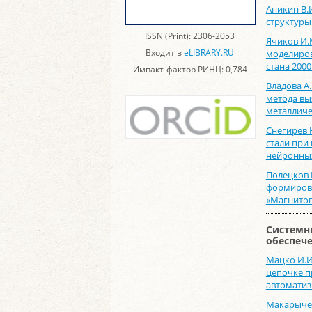
Аникин В.
структуры 
ISSN (Print): 2306-2053
Ячиков И.
Входит в
eLIBRARY.RU
моделиров
стана 200
Импакт-фактор РИНЦ: 0,784
Владова А
метода вы
металличе
Снегирев 
стали при
нейронных
Полецков 
формирова
«Магнитог
Системн
обеспеч
Мацко И.И.
цепочке п
автоматиз
Макарычев