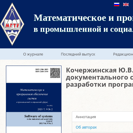
Математическое и про
в промышленной и социа
О журнале
Последний выпуск
Редакцион
Кочержинская Ю.В
документального 
разработки прогр
Аннотация
Об авторах