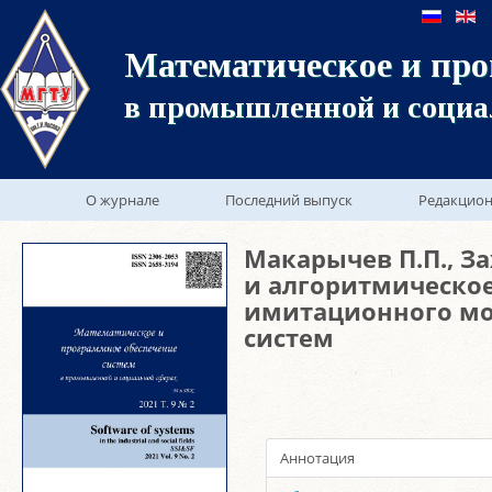
Математическое и про
в промышленной и социа
О журнале
Последний выпуск
Редакцион
Макарычев П.П., З
и алгоритмическо
имитационного м
систем
Аннотация